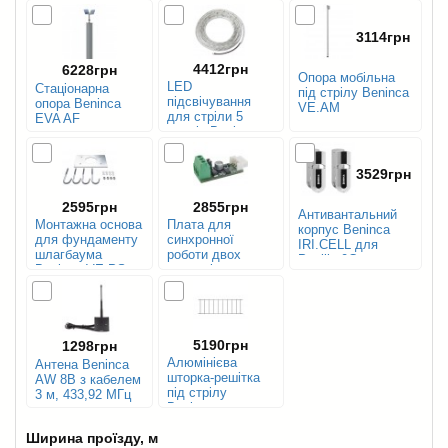
3114грн
4412грн
6228грн
Опора мобільна
LED
Стаціонарна
під стрілу Beninca
підсвічування
опора Beninca
VE.AM
для стріли 5
EVA AF
метрів Beninca
LED.AL5
(світлодіодна
3529грн
стрічка
дюралайт)
2595грн
2855грн
Антивантальний
Монтажна основа
Плата для
корпус Beninca
для фундаменту
синхронної
IRI.CELL для
шлагбаума
роботи двох
Pupilla 0C
Beninca VE.PS
приводів або
шлагбаумів
Beninca SIS
5190грн
1298грн
Алюмінієва
Антена Beninca
шторка-решітка
AW 8B з кабелем
під стрілу
3 м, 433,92 МГц
Beninca
VE.RAST, 2 м
Ширина проїзду, м