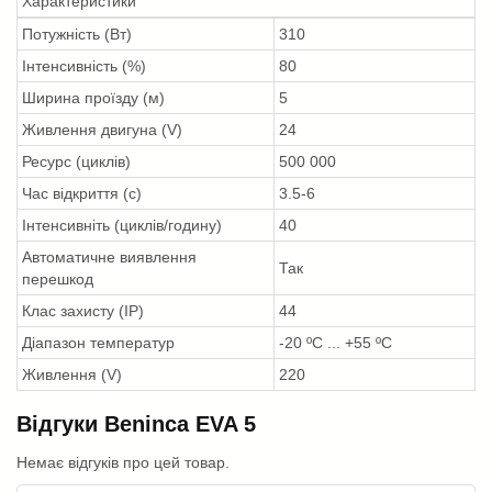
Характеристики
Потужність (Вт)
310
Інтенсивність (%)
80
Ширина проїзду (м)
5
Живлення двигуна (V)
24
Ресурс (циклів)
500 000
Час відкриття (с)
3.5-6
Інтенсивніть (циклів/годину)
40
Автоматичне виявлення
Так
перешкод
Клас захисту (IP)
44
Діапазон температур
-20 ºС ... +55 ºС
Живлення (V)
220
Відгуки Beninca EVA 5
Немає відгуків про цей товар.