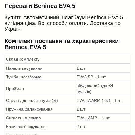
Переваги Beninca EVA 5
Купити Автоматичний шлагбаум Beninca EVA 5 -
вигідна ціна. Всі способи оплати. Доставка по
Україні
Комплект поставки та характеристики
Beninca EVA 5
Склад комплекту
Панель керування
1 шт
Тумба шлагбаума
EVA5 5B -
1 шт
вбудований (до 64
Приймач
пультів)
Стріла для шлагбаума (м)
EVA5.A ARM (5м) - 1 шт
Пружина балансування
1 шт
Сигнальна лампа
EVA.LAMP - 1 шт
Ключ розблокування
2 шт