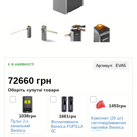
є в наявності
Артикул: EVA5
72660 грн
Оберіть супутні товари
1453грн
1038грн
1661грн
Комплект (29 шт)
Пульт 2-х
Фотоелементи
світловідбиваючих
канальний
Beninca PUPILLA
наклейок Beninca
Beninca
0C
CAT29
TOGO2VA