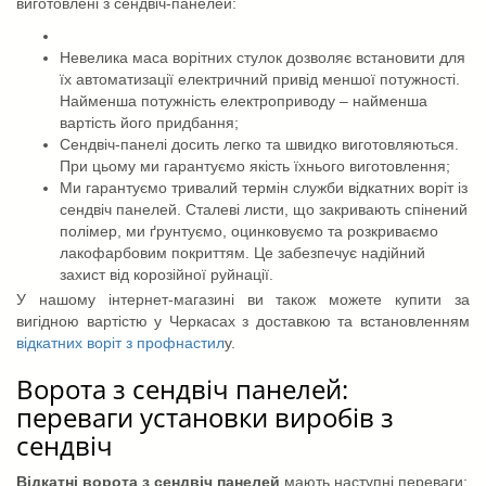
виготовлені з сендвіч-панелей:
Невелика маса ворітних стулок дозволяє встановити для
їх автоматизації електричний привід меншої потужності.
Найменша потужність електроприводу – найменша
вартість його придбання;
Сендвіч-панелі досить легко та швидко виготовляються.
При цьому ми гарантуємо якість їхнього виготовлення;
Ми гарантуємо тривалий термін служби відкатних воріт із
сендвіч панелей. Сталеві листи, що закривають спінений
полімер, ми ґрунтуємо, оцинковуємо та розкриваємо
лакофарбовим покриттям. Це забезпечує надійний
захист від корозійної руйнації.
У нашому інтернет-магазині ви також можете купити за
вигідною вартістю у Черкасах з доставкою та встановленням
відкатних воріт з профнастил
у.
Ворота з сендвіч панелей:
переваги установки виробів з
сендвіч
Відкатні ворота з сендвіч панелей
мають наступні переваги: