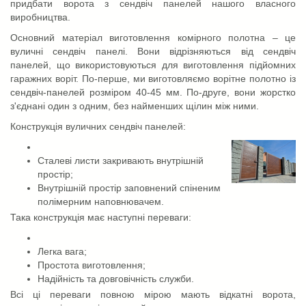
придбати ворота з сендвіч панелей нашого власного
виробництва.
Основний матеріал виготовлення комірного полотна – це
вуличні сендвіч панелі. Вони відрізняються від сендвіч
панелей, що використовуються для виготовлення підйомних
гаражних воріт. По-перше, ми виготовляємо ворітне полотно із
сендвіч-панелей розміром 40-45 мм. По-друге, вони жорстко
з'єднані один з одним, без найменших щілин між ними.
Конструкція вуличних сендвіч панелей:
Сталеві листи закривають внутрішній
простір;
Внутрішній простір заповнений спіненим
полімерним наповнювачем.
Така конструкція має наступні переваги:
Легка вага;
Простота виготовлення;
Надійність та довговічність служби.
Всі ці переваги повною мірою мають відкатні ворота,