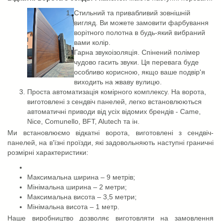
Стильний та привабливий зовнішній
вигляд. Ви можете замовити фарбування
ворітного полотна в будь-який вибраний
вами колір.
Гарна звукоізоляція. Спінений полімер
чудово гасить звуки. Ця перевага буде
особливо корисною, якщо ваше подвір'я
виходить на жваву вулицю.
Проста автоматизація комірного комплексу. На ворота,
виготовлені з сендвіч панелей, легко встановлюються
автоматичні приводи від усіх відомих брендів - Came,
Nice, Comunello, BFT, Alutech та ін.
Ми встановлюємо відкатні ворота, виготовлені з сендвіч-
панелей, на в'їзні проїзди, які задовольняють наступні граничні
розмірні характеристики:
Максимальна ширина – 9 метрів;
Мінімальна ширина – 2 метри;
Максимальна висота – 3,5 метри;
Мінімальна висота – 1 метр.
Наше виробництво дозволяє виготовляти на замовлення