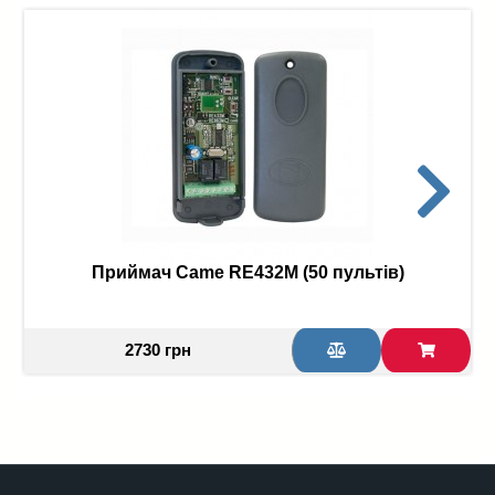
Приймач Came RE432М (50 пультів)
2730 грн