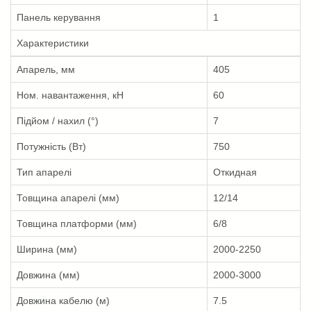
Панель керування
1
Характеристики
Апарель, мм
405
Ном. навантаження, кН
60
Підйом / нахил (°)
7
Потужність (Вт)
750
Тип апарелі
Откидная
Товщина апарелі (мм)
12/14
Товщина платформи (мм)
6/8
Ширина (мм)
2000-2250
Довжина (мм)
2000-3000
Довжина кабелю (м)
7.5