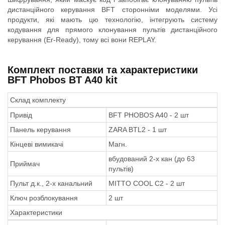
дистанційного керування BFT сторонніми моделями. Усі
продукти, які мають цю технологію, інтегрують систему
кодування для прямого клонування пультів дистанційного
керування (Er-Ready), тому всі вони REPLAY.
Комплект поставки та характеристики
BFT Phobos BT A40 kit
Склад комплекту
Привід
BFT PHOBOS A40 - 2 шт
Панель керування
ZARA BTL2 - 1 шт
Кінцеві вимикачі
Магн.
вбудований 2-х кан (до 63
Приймач
пультів)
Пульт д.к., 2-х канальний
MITTO COOL C2 - 2 шт
Ключ розблокування
2 шт
Характеристики