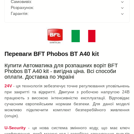
Самовивіз:
Розрахунок:
Гарантія:
Переваги BFT Phobos BT A40 kit
Купити Автоматика для розпашних воріт BFT
Phobos BT A40 kit - вигідна ціна. Всі способи
оплати. Доставка по Україні
24V
- ця технологія зебезпечує точне регулювання уповільнень
при закритті та відкритті. Двигуни з робочою напругою 24В
працюють з високою інтенсивністю експлуатації. Відповідає
сучасним європейським нормам безпеки. Для даної моделі
можливо підключити комплект безперебійного живлення
(опція).
U-Security
- це нова система змінного коду, що має ключ
шифрування, який маскує код і запобігає клонуванню пультів