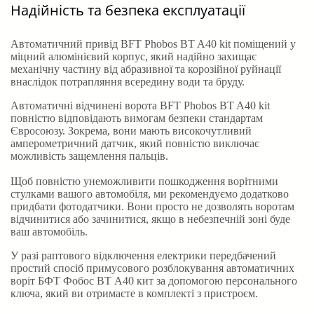
Надійність та безпека експлуатації
Автоматичний привід BFT Phobos BT A40 kit поміщений у
міцний алюмінієвий корпус, який надійно захищає
механічну частину від абразивної та корозійної руйнації
внаслідок потрапляння всередину води та бруду.
Автоматичні відчинені ворота BFT Phobos BT A40 kit
повністю відповідають вимогам безпеки стандартам
Євросоюзу. Зокрема, вони мають високочутливий
амперометричний датчик, який повністю виключає
можливість защемлення пальців.
Щоб повністю унеможливити пошкодження ворітними
стулками вашого автомобіля, ми рекомендуємо додатково
придбати фотодатчики. Вони просто не дозволять воротам
відчинитися або зачинитися, якщо в небезпечній зоні буде
ваш автомобіль.
У разі раптового відключення електрики передбачений
простий спосіб примусового розблокування автоматичних
воріт БФТ Фобос ВТ А40 кит за допомогою персонального
ключа, який ви отримаєте в комплекті з пристроєм
.