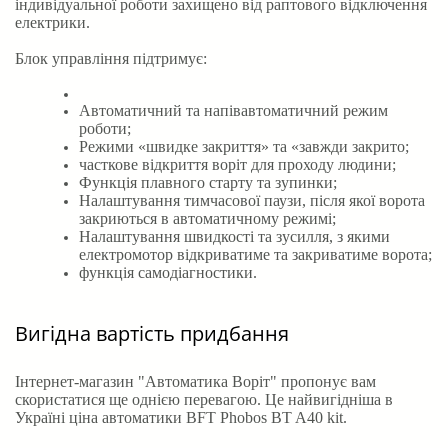
індивідуальної роботи захищено від раптового відключення
електрики.
Блок управління підтримує:
Автоматичний та напівавтоматичний режим
роботи;
Режими «швидке закриття» та «завжди закрито;
часткове відкриття воріт для проходу людини;
Функція плавного старту та зупинки;
Налаштування тимчасової паузи, після якої ворота
закриються в автоматичному режимі;
Налаштування швидкості та зусилля, з якими
електромотор відкриватиме та закриватиме ворота;
функція самодіагностики.
Вигідна вартість придбання
Інтернет-магазин "Автоматика Воріт" пропонує вам
скористатися ще однією перевагою. Це найвигідніша в
Україні ціна автоматики BFT Phobos BT A40 kit.