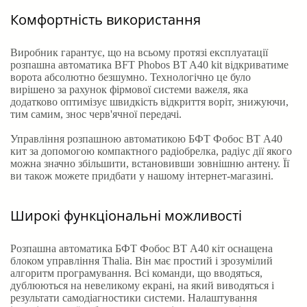
Комфортність використання
Виробник гарантує, що на всьому протязі експлуатації
розпашна автоматика BFT Phobos BT A40 kit відкриватиме
ворота абсолютно безшумно. Технологічно це було
вирішено за рахунок фірмової системи важеля, яка
додатково оптимізує швидкість відкриття воріт, знижуючи,
тим самим, знос черв'ячної передачі.
Управління розпашною автоматикою БФТ Фобос ВТ А40
кит за допомогою компактного радіобрелка, радіус дії якого
можна значно збільшити, встановивши зовнішню антену. Її
ви також можете придбати у нашому інтернет-магазині.
Широкі функціональні можливості
Розпашна автоматика БФТ Фобос ВТ А40 кіт оснащена
блоком управління Thalia. Він має простий і зрозумілий
алгоритм програмування. Всі команди, що вводяться,
дублюються на невеликому екрані, на який виводяться і
результати самодіагностики системи. Налаштування