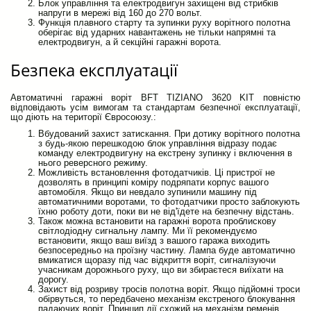
Блок управління та електродвигун захищені від стрибків
напруги в мережі від 160 до 270 вольт.
Функція плавного старту та зупинки руху ворітного полотна
оберігає від ударних навантажень не тільки напрямні та
електродвигун, а й секційні гаражні ворота.
Безпека експлуатації
Автоматичні гаражні воріт BFT TIZIANO 3620 KIT повністю
відповідають усім вимогам та стандартам безпечної експлуатації,
що діють на території Євросоюзу.:
Вбудований захист затискання. При дотику ворітного полотна
з будь-якою перешкодою блок управління відразу подає
команду електродвигуну на екстрену зупинку і включення в
нього реверсного режиму.
Можливість встановлення фотодатчиків. Ці пристрої не
дозволять в принципі коміру подряпати корпус вашого
автомобіля. Якщо ви невдало зупинили машину під
автоматичними воротами, то фотодатчики просто заблокують
їхню роботу доти, поки ви не від'їдете на безпечну відстань.
Також можна встановити на гаражні ворота проблискову
світлодіодну сигнальну лампу. Ми її рекомендуємо
встановити, якщо ваш виїзд з вашого гаража виходить
безпосередньо на проїзну частину. Лампа буде автоматично
вмикатися щоразу під час відкриття воріт, сигналізуючи
учасникам дорожнього руху, що ви збираєтеся виїхати на
дорогу.
Захист від розриву тросів полотна воріт. Якщо підйомні троси
обірвуться, то передбачено механізм екстреного блокування
падаючих воріт. Принцип дії схожий на механізм ременів