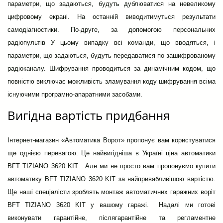
параметри, що задаються, будуть дублюватися на невеликому
цифровому екрані. На останній виводитимуться результати
самодіагностики.
По-друге, за допомогою персональних
радіопультів У цьому випадку всі команди, що вводяться, і
параметри, що задаються, будуть передаватися по зашифрованому
радіоканалу. Шифрування проводиться за динамічним кодом, що
повністю виключає можливість зламування коду шифрування всіма
існуючими програмно-апаратними засобами.
Вигідна вартість придбання
Інтернет-магазин «Автоматика Ворот» пропонує вам користуватися
ще однією перевагою. Це найвигідніша в Україні ціна автоматики
BFT TIZIANO 3620 KIT.
Але ми не просто вам пропонуємо купити
автоматику BFT TIZIANO 3620 KIT за найпривабливішою вартістю.
Ще наші спеціалісти зроблять монтаж автоматичних гаражних воріт
BFT TIZIANO 3620 KIT у вашому гаражі.
Надалі ми готові
виконувати гарантійне, післягарантійне та регламентне