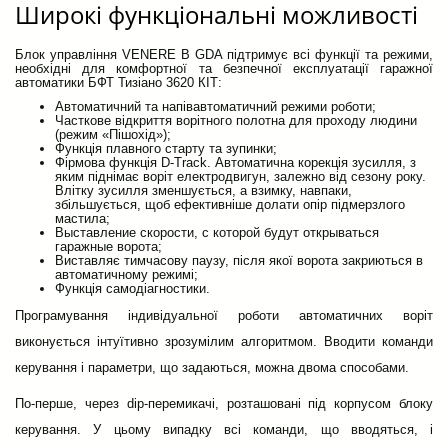
Широкі функціональні можливості
Блок управління VENERE B GDA підтримує всі функції та режими,
необхідні для комфортної та безпечної експлуатації гаражної
автоматики БФТ Тизіано 3620 КІТ:
Автоматичний та напівавтоматичний режими роботи;
Часткове відкриття ворітного полотна для проходу людини
(режим «Пішохід»);
Функція плавного старту та зупинки;
Фірмова функція D-Track. Автоматична корекція зусилля, з
яким піднімає воріт електродвигун, залежно від сезону року.
Влітку зусилля зменшується, а взимку, навпаки,
збільшується, щоб ефективніше долати опір підмерзлого
мастила;
Выставление скорости, с которой будут открываться
гаражные ворота;
Виставляє тимчасову паузу, після якої ворота закриються в
автоматичному режимі;
Функція самодіагностики.
Програмування індивідуальної роботи автоматичних воріт
виконується інтуїтивно зрозумілим алгоритмом. Вводити команди
керування і параметри, що задаються, можна двома способами.
По-перше, через dip-перемикачі, розташовані під корпусом блоку
керування. У цьому випадку всі команди, що вводяться, і