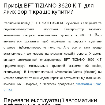
Привід BFT TIZIANO 3620 KIT- для
яких воріт краще купити?
Італійський привід BFT TIZIANO 3620 KIT сумісний з секційним та
підйомно-поворотним полотном. Електромотор гаражної
автоматики створює максимальне зусилля в 600 Н. Його
виявляється достатнім, щоб піднімати та опускати суцільне
сталеве підйомно-поворотне полотно. Але все ж таки краще
встановлювати цю модель на класичні секційні ворота. У цьому
випадку автоматичний електропривод BFT TIZIANO 3620 KIT
продемонструє максимально тривалий міжремонтний період
експлуатації. В інтернет-магазині «Avtomatika Vorot» (Україна) ви
можете замовити та інші моделі гаражної автоматики від італійської
компанії БФТ. Зокрема, в Черкасах продається
автоматика Came
VER-1
.
Переваги експлуатації автоматики