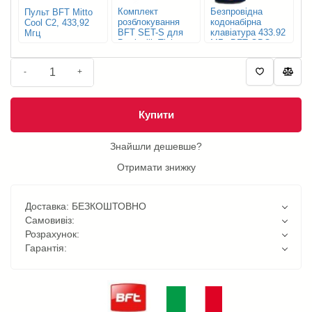
Комплект
Безпровідна
Пульт BFT Mitto
розблокування
кодонабірна
Cool C2, 433,92
BFT SET-S для
клавіатура 433.92
Мгц
Botticelli, Tiziano
МГц BFT QBO
TOUCH
-
+
Купити
Знайшли дешевше?
Отримати знижку
Доставка: БЕЗКОШТОВНО
Самовивіз:
Розрахунок:
Гарантія: