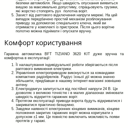
безпеки автомобіля. Якщо швидкість опускання виявиться
вищою за максимально допустиму, спрацьовують грузики,
які жорстко стопорять рух полотна воріт.
Захист від раптового відключення напруги мережі. На цей
випадок передбачено простий механізм розблокування
приводу за допомогою спеціального ключа, який ви
отримаєте у комплекті із пристроєм. Після цього ворітне
полотно можна піднімати і опускати вручну.
Комфорт користування
Гаражна автоматика BFT TIZIANO 3620 KIT дуже зручна та
комфортна в експлуатації:
Її налаштування індивідуальної роботи зберігаються після
раптового вимкнення електрики.
Управління електроприводом виконується за командами
компактних радіобрелків. Радіус їхньої дії можна значно
збільшити, придбавши в нашому інтернет-магазині зовнішню
антену.
Електродвигун запитується від постійної напруги 24 В. Це
дозволяє з великою точністю і в малих діапазонах змінювати
швидкість відкриття гаражних воріт.
Протягом експлуатації приводи ворота будуть відкриватися і
закриватися практично безшумно.
Завдяки наявності електронних кінцевих вимикачів, кінцеве
положення закритих гаражних воріт можна коригувати з
допуском ±1 мм. Це повністю виключить можливість появи
протягів у гаражі.