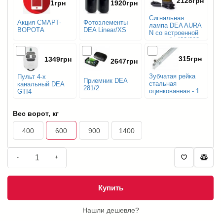
2128грн
1грн
1920грн
Сигнальная
Акция СМАРТ-
Фотоэлементы
лампа DEA AURA
ВОРОТА
DEA Linear/XS
N со встроенной
антеной, 433/868
MHz
315грн
1349грн
2647грн
Зубчатая рейка
Пульт 4-х
Приемник DEA
стальная
канальный DEA
281/2
оцинкованная - 1
GTI4
м.п.
Вес ворот, кг
400
600
900
1400
-
+
Купить
Нашли дешевле?