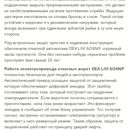
подшипники закрыты прорезиненными заглушками, что делает
их необслуживаемыми на всем протяжении службы. Ведущая
шестерня изготовлена из сплава бронзы и стали. Такой сплав
устойчив к коррозии и к динамическим нагрузкам, которые
всегда возникают при сдвигании зубчатой рейки в ту или иную
сторону.
Ряд встроенных защит, простая и надежная конструкция
обеспечили откатной автоматике DEA LIVI 6/24N/F огромный
запас прочности. Она без скольких-нибудь серьезных проблем
прослужит вам свыше 10 лет.
Работа эелектропривода откатных ворот DEA LIVI 6/24N/F
полностью безопасна для людей и автотранспорта.
Автоматический привод оснащен защитой от защемлений,
которую обеспечивает цифровой энкодер. Этот прибор
отслеживает силу тока, который поступает на сердечник
электродвигателя. Если воротное полотно соприкасается с
препятствием, сила тока резко возрастает. Это фиксирует
энкодер и сообщает об этом блоку управления. Тот, получив
сигнал, экстренно останавливает электромотор (актуатор) и
включает у него реверсный режим. Таким образом, защита от
защемлений работает по принципу дверей лифта.