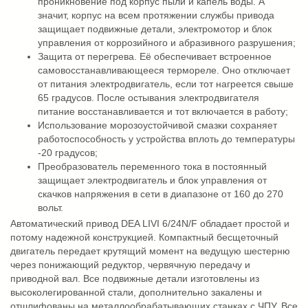
проникновение под корпус пыли и капель воды. А
значит, корпус на всем протяжении службы привода
защищает подвижные детали, электромотор и блок
управления от коррозийного и абразивного разрушения;
Защита от перегрева. Её обеспечивает встроенное
самовосстанавливающееся термореле. Оно отключает
от питания электродвигатель, если тот нагреется свыше
65 градусов. После остывания электродвигателя
питание восстанавливается и тот включается в работу;
Использование морозоустойчивой смазки сохраняет
работоспособность у устройства вплоть до температуры
-20 градусов;
Преобразователь переменного тока в постоянный
защищает электродвигатель и блок управления от
скачков напряжения в сети в диапазоне от 160 до 270
вольт.
Автоматический привод DEA LIVI 6/24N/F обладает простой и
потому надежной конструкцией. Компактный бесщеточный
двигатель передает крутящий момент на ведущую шестерню
через понижающий редуктор, червячную передачу и
приводной вал. Все подвижные детали изготовлены из
высоколегированной стали, дополнительно закалены и
отшлифованы на металлообрабатывающих станках с ЧПУ. Все