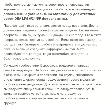
Чтобы полностью исключить вероятность повреждения
воротным полотном корпуса автомобиля, мы рекомендуем
дополнительно
установить на автоматику для откатных
ворот DEA LIVI 6/24N/F фотоэлементы
.
Пара фотодатчиков устанавливается перед воротами. Друг с
другом они соединяются инфракрасным лучом. Его не могут
прервать ни пыль, ни туман, ни дождь, ни снегопад. Его может
прервать только корпус автомобиля. Если такое происходит, то
фотодатчики блокируют работу электродвигателя до тех пор,
пока их вновь не соединит инфракрасный луч. А это
произойдет только тогда, когда автомобиль отъедет на
безопасное расстояние.
Согласно требованиям Евросоюза, редуктор у привода –
самоблокирующий. Он блокирует движение воротного полотна
в открытом и закрытом положении. На случай внезапного
отключения электричества предусмотрен просто механизм
разблокировки редуктора. Для этого в комплекте с устройством
вы получите специальный ключ. Его следует провернуть в
замке на корпусе устройства, после чего редуктор
разблокируется и ворота можно открывать и закрывать
вручную.