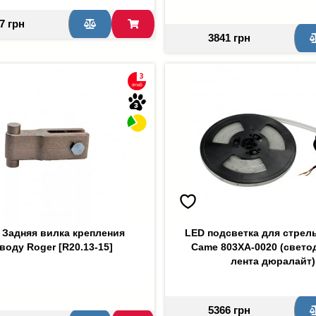
7 грн
3841 грн
 Задняя вилка крепления
LED подсветка для стрел
воду Roger [R20.13-15]
Came 803XA-0020 (свето
лента дюралайт)
5366 грн