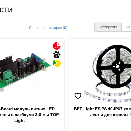
сти
Сортировка:
Сравнение товаров (0)
-Board модуль питния LED
BFT Light ES/PS 40-IP67 ко
релы шлагбаума 3-6 м и TOP
ленты для стрелы 
Light