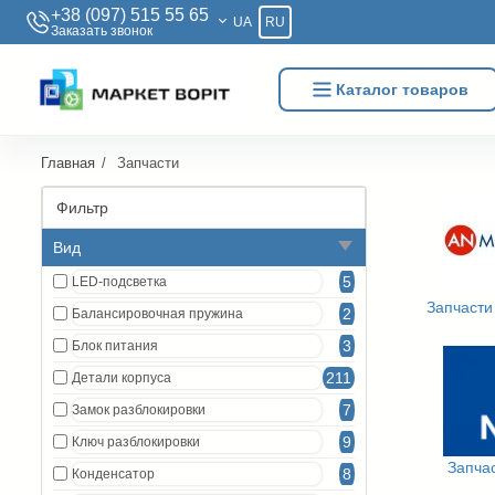
+38 (097) 515 55 65
UA
RU
Заказать звонок
Каталог товаров
Главная
Запчасти
Фильтр
Вид
5
LED-подсветка
Запчасти
2
Балансировочная пружина
3
Блок питания
211
Детали корпуса
7
Замок разблокировки
9
Ключ разблокировки
Запчас
8
Конденсатор