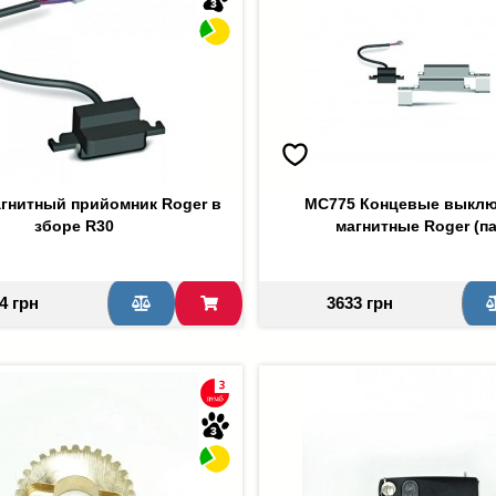
гнитный прийомник Roger в
MC775 Концевые выклю
зборе R30
магнитные Roger (па
4 грн
3633 грн