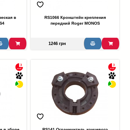
ческая в
RS1066 Кронштейн крепления
S4
передний Roger MONOS
1246 грн
и в зборе
RS141 Ограничитель концевого