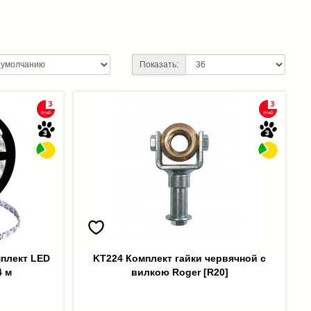
Показать:
мплект LED
KT224 Комплект гайки червячной с
4 м
вилкою Roger [R20]