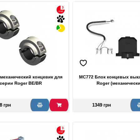
 механический концевик для
MC772 Блок концевых вык
серии Roger ВЕ/BR
Roger (механическ
8 грн
1349 грн