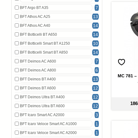
7
BFT Argo BT A35
13
BFT Athos AC A25
14
BFT Athos AC A40
14
BFT Botticelli BT A650
10
BFT Botticelli Smart BT A1250
14
BFT Botticelli Smart BT A850
7
BFT Deimos AC A600
6
BFT Deimos AC A800
MC 781 –
13
BFT Deimos BT A400
12
BFT Deimos BT A600
12
BFT Deimos Ultra BT A400
186
12
BFT Deimos Ultra BT A600
3
BFT Icaro Smart AC A2000
1
BFT Icaro Veloce Smart AC A1000
1
BFT Icaro Veloce Smart AC A2000