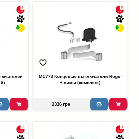
лючателей
MC773 Концевые выключатели Roger
ий)
+ лижы (комплект)
2336 грн