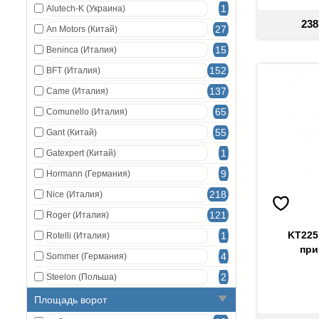
1
Alutech-K (Украина)
238
27
An Motors (Китай)
15
Beninca (Италия)
152
BFT (Италия)
137
Came (Италия)
65
Comunello (Италия)
55
Gant (Китай)
1
Gatexpert (Китай)
9
Hormann (Германия)
218
Nice (Италия)
121
Roger (Италия)
KT225
1
Rotelli (Италия)
при
4
Sommer (Германия)
2
Steelon (Польша)
Площадь ворот