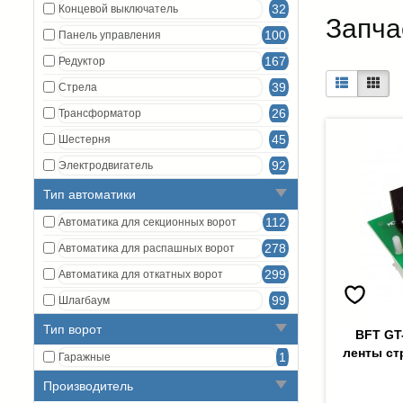
32
Концевой выключатель
Запча
100
Панель управления
167
Редуктор
39
Стрела
26
Трансформатор
45
Шестерня
92
Электродвигатель
Тип автоматики
112
Автоматика для секционных ворот
278
Автоматика для распашных ворот
299
Автоматика для откатных ворот
99
Шлагбаум
Тип ворот
BFT GT
ленты ст
1
Гаражные
Производитель