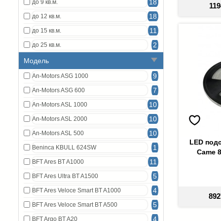
18
до 9 кв.м.
119
18
до 12 кв.м.
11
до 15 кв.м.
2
до 25 кв.м.
Модель
9
An-Motors ASG 1000
7
An-Motors ASG 600
10
An-Motors ASL 1000
10
An-Motors ASL 2000
10
An-Motors ASL 500
LED подс
1
Beninca KBULL 624SW
Came 8
11
BFT Ares BT A1000
5
BFT Ares Ultra BT A1500
4
BFT Ares Veloce Smart BT A1000
892
5
BFT Ares Veloce Smart BT A500
4
BFT Argo BT A20