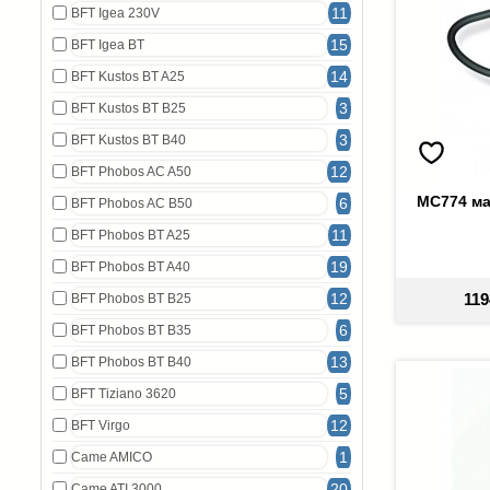
11
BFT Igea 230V
15
BFT Igea BT
14
BFT Kustos BT A25
3
BFT Kustos BT B25
3
BFT Kustos BT B40
12
BFT Phobos AC A50
MC774 ма
6
BFT Phobos AC B50
11
BFT Phobos BT A25
19
BFT Phobos BT A40
12
119
BFT Phobos BT B25
6
BFT Phobos BT B35
13
BFT Phobos BT B40
5
BFT Tiziano 3620
12
BFT Virgo
1
Came AMICO
20
Came ATI 3000