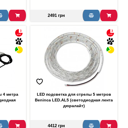
2491 грн
ы 4 метра
LED подсветка для стрелы 5 метров
диодная
Beninca LED.AL5 (светодиодная лента
дюралайт)
4412 грн