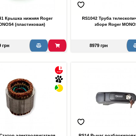
41 Крышка нижняя Roger
RS1042 Труба телескопи
ONOS4 (пластиковая)
зборе Roger MONO
9 грн
8979 грн
Статор электродвигателя
RS14 Рычаг розблокировк