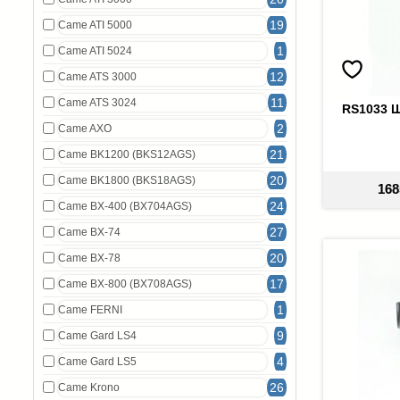
19
Came ATI 5000
1
Came ATI 5024
12
Came ATS 3000
11
Came ATS 3024
RS1033 
2
Came AXO
21
Came BK1200 (BKS12AGS)
20
Came BK1800 (BKS18AGS)
168
24
Came BX-400 (BX704AGS)
27
Came BX-74
20
Came BX-78
17
Came BX-800 (BX708AGS)
1
Came FERNI
9
Came Gard LS4
4
Came Gard LS5
26
Came Krono