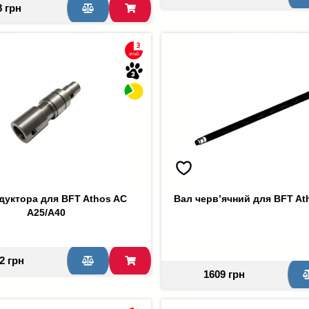
8 грн
дуктора для BFT Athos AC
Вал черв’ячний для BFT At
A25/A40
2 грн
1609 грн