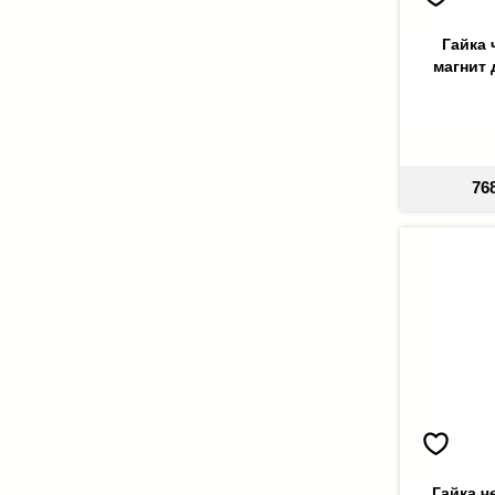
Гайка 
магнит 
76
Гайка ч