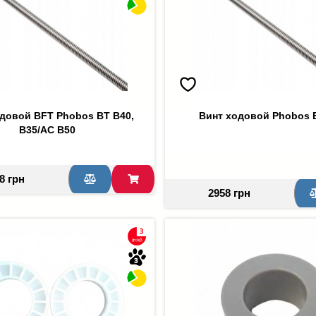
довой BFT Phobos BT B40,
Винт ходовой Phobos 
B35/AC B50
8 грн
2958 грн