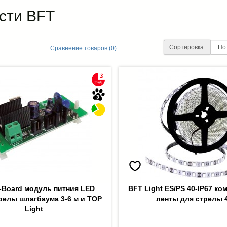
сти BFT
Сортировка:
Сравнение товаров (0)
-Board модуль питния LED
BFT Light ES/PS 40-IP67 ко
релы шлагбаума 3-6 м и TOP
ленты для стрелы 
Light