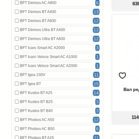
6
BFT Deimos AC A800
63
13
BFT Deimos BT A400
12
BFT Deimos BT A600
12
BFT Deimos Ultra BT A400
12
BFT Deimos Ultra BT A600
3
BFT Icaro Smart AC A2000
1
BFT Icaro Veloce Smart AC A1000
1
BFT Icaro Veloce Smart AC A2000
11
BFT Igea 230V
15
BFT Igea BT
Вал ре
14
BFT Kustos BT A25
3
BFT Kustos BT B25
3
BFT Kustos BT B40
114
12
BFT Phobos AC A50
6
BFT Phobos AC B50
11
BFT Phobos BT A25