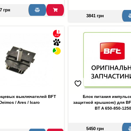
7 грн
3841 грн
нцевых выключателей BFT
Блок питания импульс
Deimos / Ares / Icaro
защитной крышкою) для BFT 
BT A 650-850-125
5450 грн