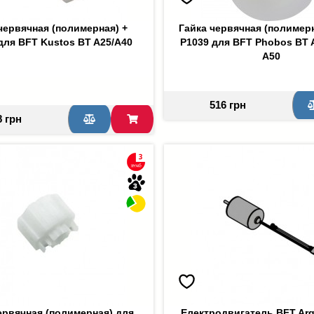
червячная (полимерная) +
Гайка червячная (полимер
для BFT Kustos BT A25/A40
P1039 для BFT Phobos BT A
A50
516 грн
8 грн
ервячная (полимерная) для
Електродвигатель BFT Arg