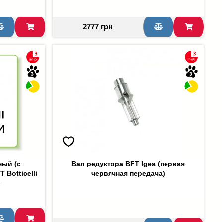
2777 грн
ный (с
Вал редуктора BFT Igea (первая
Botticelli
червячная передача)
0