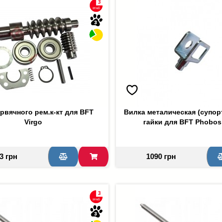
рвячного рем.к-кт для BFT
Вилка металическая (супор
Virgo
гайки для BFT Phobos
3 грн
1090 грн