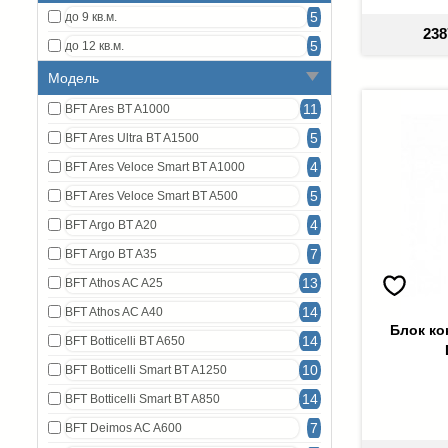
5
до 9 кв.м.
238
5
до 12 кв.м.
Модель
11
BFT Ares BT A1000
5
BFT Ares Ultra BT A1500
4
BFT Ares Veloce Smart BT A1000
5
BFT Ares Veloce Smart BT A500
4
BFT Argo BT A20
7
BFT Argo BT A35
13
BFT Athos AC A25
14
BFT Athos AC A40
Блок ко
14
BFT Botticelli BT A650
10
BFT Botticelli Smart BT A1250
14
BFT Botticelli Smart BT A850
7
BFT Deimos AC A600