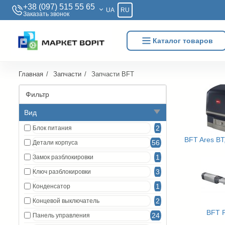
+38 (097) 515 55 65
UA
RU
Заказать звонок
Каталог товаров
Главная
Запчасти
Запчасти BFT
Фильтр
Вид
2
Блок питания
BFT Ares BT,
56
Детали корпуса
1
Замок разблокировки
3
Ключ разблокировки
1
Конденсатор
2
Концевой выключатель
BFT 
24
Панель управления