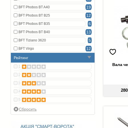
19
BFT Phobos BT A40
12
BFT Phobos BT B25
6
BFT Phobos BT B35
13
BFT Phobos BT B40
5
BFT Tiziano 3620
12
BFT Virgo
Рейтинг
Вала че
1
2
3
280
4
5