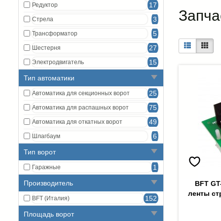
17
Редуктор
Запча
3
Стрела
5
Трансформатор
27
Шестерня
15
Электродвигатель
Тип автоматики
25
Автоматика для секционных ворот
75
Автоматика для распашных ворот
49
Автоматика для откатных ворот
6
Шлагбаум
Тип ворот
1
Гаражные
Производитель
BFT GT
ленты ст
152
BFT (Италия)
Площадь ворот