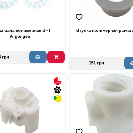
ка вала полимерная BFT
Втулка полимерная рычага
Virgo/Igea
8 грн
151 грн