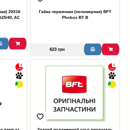
ная) 20Х16
Гайка червячная (полимерная) BFT
25/40, AC
Phobos BT B
623 грн
o ремк-кт
Задний полимерний узєл держатель