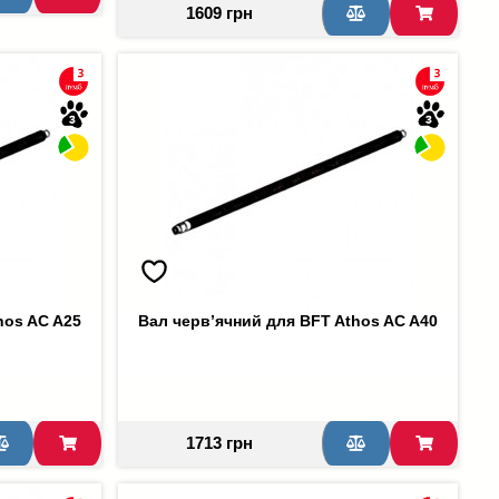
1609 грн
hos AC A25
Вал черв’ячний для BFT Athos AC A40
1713 грн