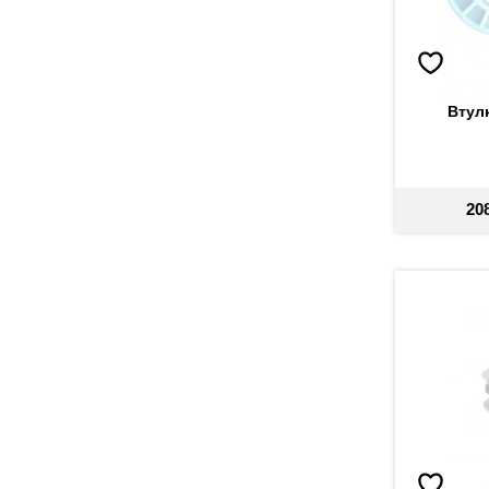
Втул
20