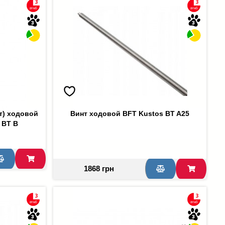
т) ходовой
Винт ходовой BFT Kustos BT A25
 BT B
1868 грн