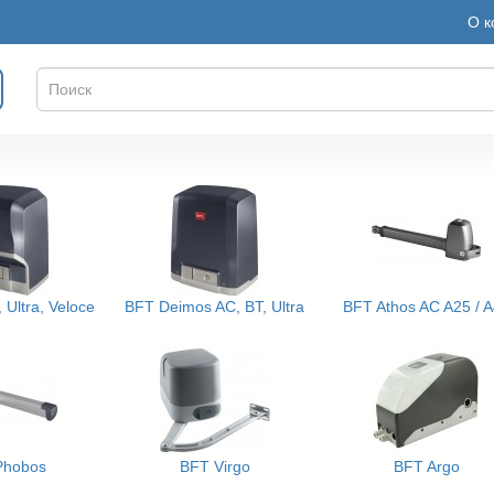
О к
 Ultra, Veloce
BFT Deimos AC, BT, Ultra
BFT Athos AC A25 / 
Phobos
BFT Virgo
BFT Argo