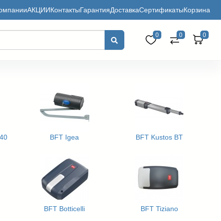
омпании
АКЦИИ
Контакты
Гарантия
Доставка
Сертификаты
Корзина
0
0
0
A40
BFT Igea
BFT Kustos BT
BFT Botticelli
BFT Tiziano