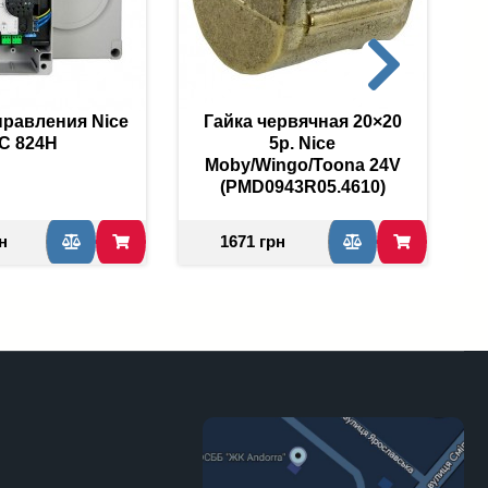
правления Nice
Гайка червячная 20×20
С 824Н
5p. Nice
Moby/Wingo/Toona 24V
(PMD0943R05.4610)
н
1671 грн