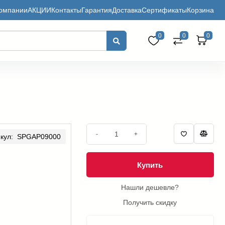
омпании
АКЦИИ
Контакты
Гарантия
Доставка
Сертификаты
Корзина
0
0
0
-
+
икул: SPGAP09000
Купить
Нашли дешевле?
Получить скидку