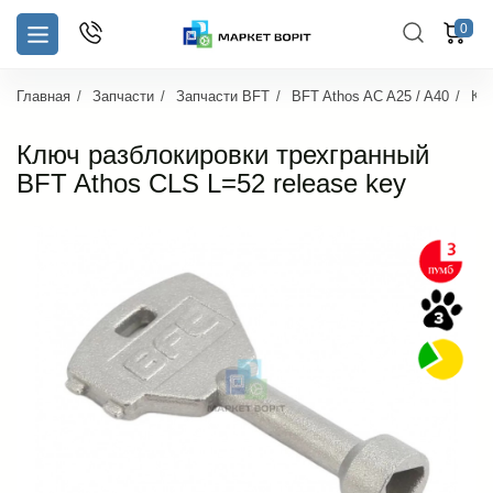
0
Главная
Запчасти
Запчасти BFT
BFT Athos AC A25 / A40
Клю
Ключ разблокировки трехгранный
BFT Athos CLS L=52 release key