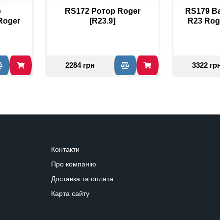
р
RS172 Ротор Roger
RS179 В
Roger
[R23.9]
R23 Rog
2284 грн
3322 гр
Контакти
Про компанію
Доставка та оплата
Карта сайту