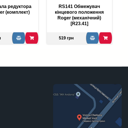
ала редуктора
RS141 Обмежувач
er (комплект)
кінцевого положення
Roger (механічний)
[R23.41]
н
519 грн