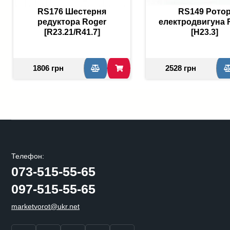
RS176 Шестерня
RS149 Рото
редуктора Roger
електродвигуна 
[R23.21/R41.7]
[H23.3]
1806 грн
2528 грн
Телефон:
073-515-55-65
097-515-55-65
marketvorot@ukr.net