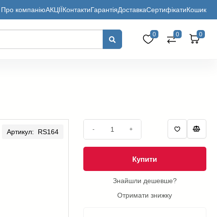
Про компанію
АКЦІЇ
Контакти
Гарантія
Доставка
Сертифікати
Кошик
0
0
0
-
+
Артикул: RS164
Купити
Знайшли дешевше?
Отримати знижку